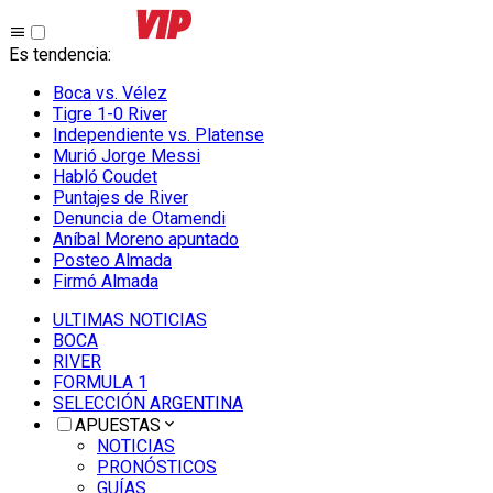
Es tendencia
:
Boca vs. Vélez
Tigre 1-0 River
Independiente vs. Platense
Murió Jorge Messi
Habló Coudet
Puntajes de River
Denuncia de Otamendi
Aníbal Moreno apuntado
Posteo Almada
Firmó Almada
ULTIMAS NOTICIAS
BOCA
RIVER
FORMULA 1
SELECCIÓN ARGENTINA
APUESTAS
NOTICIAS
PRONÓSTICOS
GUÍAS