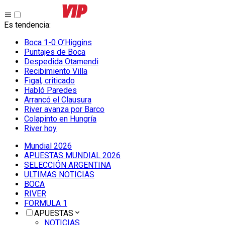
Es tendencia
:
Boca 1-0 O’Higgins
Puntajes de Boca
Despedida Otamendi
Recibimiento Villa
Figal, criticado
Habló Paredes
Arrancó el Clausura
River avanza por Barco
Colapinto en Hungría
River hoy
Mundial 2026
APUESTAS MUNDIAL 2026
SELECCIÓN ARGENTINA
ULTIMAS NOTICIAS
BOCA
RIVER
FORMULA 1
APUESTAS
NOTICIAS