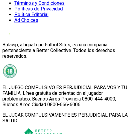
Políticas de Privacidad
Política Editorial
Ad Choices
Bolavip, al igual que Futbol Sites, es una compañía perteneciente a
Better Collective. Todos los derechos reservados.
EL JUEGO COMPULSIVO ES PERJUDICIAL PARA VOS Y
TU FAMILIA, Línea gratuita de orientación al jugador
problemático: Buenos Aires Provincia 0800-444-4000, Buenos
Aires Ciudad 0800-666-6006
EL JUGAR COMPULSIVAMENTE ES PERJUDICIAL PARA
LA SALUD.