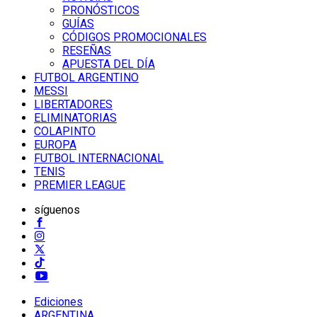
PRONÓSTICOS
GUÍAS
CÓDIGOS PROMOCIONALES
RESEÑAS
APUESTA DEL DÍA
FUTBOL ARGENTINO
MESSI
LIBERTADORES
ELIMINATORIAS
COLAPINTO
EUROPA
FUTBOL INTERNACIONAL
TENIS
PREMIER LEAGUE
síguenos
Ediciones
ARGENTINA