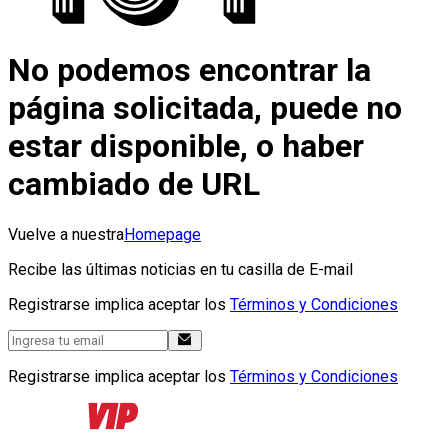
No podemos encontrar la
página solicitada, puede no
estar disponible, o haber
cambiado de URL
Vuelve a nuestra
Homepage
Recibe las últimas noticias en tu casilla de E-mail
Registrarse implica aceptar los
Términos y Condiciones
Registrarse implica aceptar los
Términos y Condiciones
síguenos