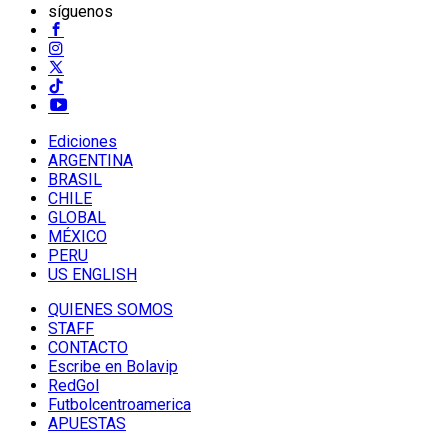
Ediciones
ARGENTINA
BRASIL
CHILE
GLOBAL
MÉXICO
PERU
US ENGLISH
QUIENES SOMOS
STAFF
CONTACTO
Escribe en Bolavip
RedGol
Futbolcentroamerica
APUESTAS
Términos y Condiciones