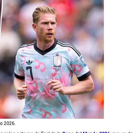
do 2026.