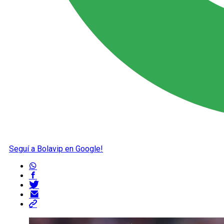
Seguí a Bolavip en Google!