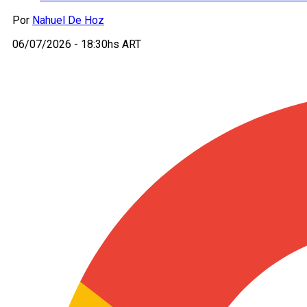
Por
Nahuel De Hoz
06/07/2026 - 18:30hs ART