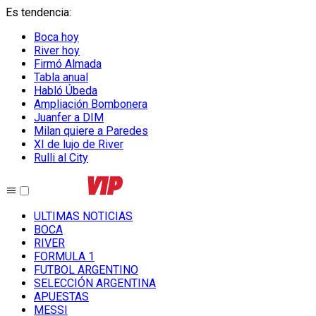
Es tendencia
:
Boca hoy
River hoy
Firmó Almada
Tabla anual
Habló Úbeda
Ampliación Bombonera
Juanfer a DIM
Milan quiere a Paredes
XI de lujo de River
Rulli al City
ULTIMAS NOTICIAS
BOCA
RIVER
FORMULA 1
FUTBOL ARGENTINO
SELECCIÓN ARGENTINA
APUESTAS
MESSI