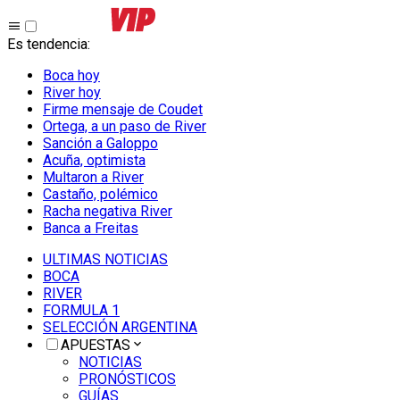
Es tendencia
:
Boca hoy
River hoy
Firme mensaje de Coudet
Ortega, a un paso de River
Sanción a Galoppo
Acuña, optimista
Multaron a River
Castaño, polémico
Racha negativa River
Banca a Freitas
ULTIMAS NOTICIAS
BOCA
RIVER
FORMULA 1
SELECCIÓN ARGENTINA
APUESTAS
NOTICIAS
PRONÓSTICOS
GUÍAS