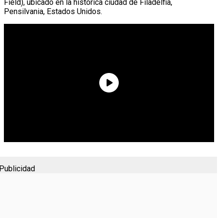
Field), ubicado en la histórica ciudad de Filadelfia,
Pensilvania, Estados Unidos.
Publicidad