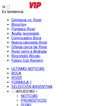
Es tendencia
:
Gimnasia vs. River
Boca hoy
Puntajes River
Acuña, lesionado
Convocados Boca
Nueva camiseta River
Ortega cerca de River
River cerró a Andrada
Rescindió Woiski
Futuro Cuti Romero
ULTIMAS NOTICIAS
BOCA
RIVER
FORMULA 1
SELECCIÓN ARGENTINA
APUESTAS
NOTICIAS
PRONÓSTICOS
GUÍAS