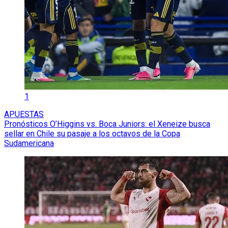
1
APUESTAS
Pronósticos O’Higgins vs. Boca Juniors: el Xeneize busca
sellar en Chile su pasaje a los octavos de la Copa
Sudamericana