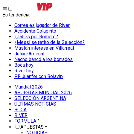
Es tendencia
:
Correa es jugador de River
Accidente Colapinto
¿Jabes por Romero?
¿Messi se retiró de la Selección?
Mastan interesa en Villarreal
Julián-Arsenal
Nacho bancó a los borrados
Boca hoy
River hoy
PF Juanfer con Bolavip
Mundial 2026
APUESTAS MUNDIAL 2026
SELECCIÓN ARGENTINA
ULTIMAS NOTICIAS
BOCA
RIVER
FORMULA 1
APUESTAS
NOTICIAS