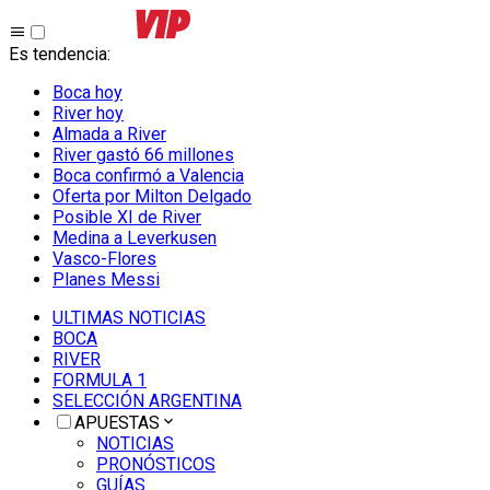
Es tendencia
:
Boca hoy
River hoy
Almada a River
River gastó 66 millones
Boca confirmó a Valencia
Oferta por Milton Delgado
Posible XI de River
Medina a Leverkusen
Vasco-Flores
Planes Messi
ULTIMAS NOTICIAS
BOCA
RIVER
FORMULA 1
SELECCIÓN ARGENTINA
APUESTAS
NOTICIAS
PRONÓSTICOS
GUÍAS