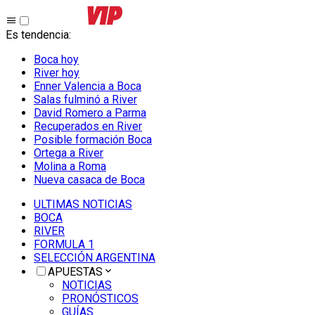
Es tendencia
:
Boca hoy
River hoy
Enner Valencia a Boca
Salas fulminó a River
David Romero a Parma
Recuperados en River
Posible formación Boca
Ortega a River
Molina a Roma
Nueva casaca de Boca
ULTIMAS NOTICIAS
BOCA
RIVER
FORMULA 1
SELECCIÓN ARGENTINA
APUESTAS
NOTICIAS
PRONÓSTICOS
GUÍAS