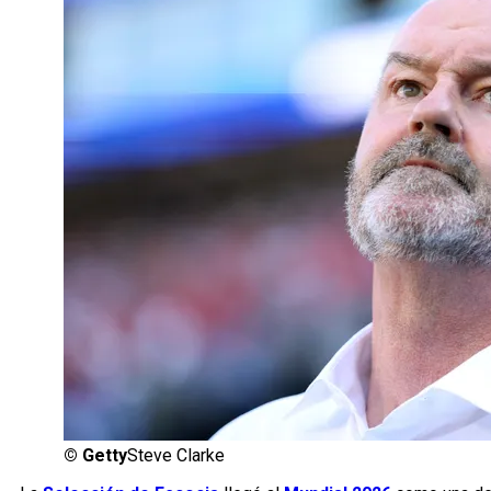
©
Getty
Steve Clarke