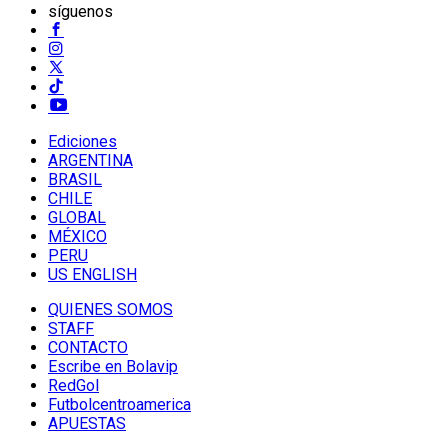
síguenos
Ediciones
ARGENTINA
BRASIL
CHILE
GLOBAL
MÉXICO
PERU
US ENGLISH
QUIENES SOMOS
STAFF
CONTACTO
Escribe en Bolavip
RedGol
Futbolcentroamerica
APUESTAS