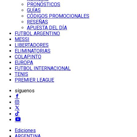
PRONÓSTICOS
GUÍAS
CÓDIGOS PROMOCIONALES
RESEÑAS
APUESTA DEL DÍA
FUTBOL ARGENTINO
MESSI
LIBERTADORES
ELIMINATORIAS
COLAPINTO
EUROPA
FUTBOL INTERNACIONAL
TENIS
PREMIER LEAGUE
síguenos
Ediciones
ARGENTINA