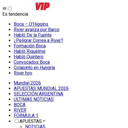
Es tendencia
:
Boca – O’Higgins
River avanza por Barco
Habló De la Fuente
¿Peligrar Correa a River?
Formación Boca
Habló Riquelme
Habló Quintero
Convocados Boca
Colapinto en Hungría
River hoy
Mundial 2026
APUESTAS MUNDIAL 2026
SELECCIÓN ARGENTINA
ULTIMAS NOTICIAS
BOCA
RIVER
FORMULA 1
APUESTAS
NOTICIAS