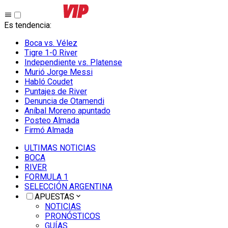
Es tendencia
:
Boca vs. Vélez
Tigre 1-0 River
Independiente vs. Platense
Murió Jorge Messi
Habló Coudet
Puntajes de River
Denuncia de Otamendi
Aníbal Moreno apuntado
Posteo Almada
Firmó Almada
ULTIMAS NOTICIAS
BOCA
RIVER
FORMULA 1
SELECCIÓN ARGENTINA
APUESTAS
NOTICIAS
PRONÓSTICOS
GUÍAS