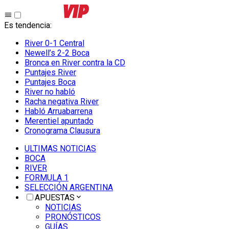
Es tendencia
:
River 0-1 Central
Newell’s 2-2 Boca
Bronca en River contra la CD
Puntajes River
Puntajes Boca
River no habló
Racha negativa River
Habló Arruabarrena
Merentiel apuntado
Cronograma Clausura
ULTIMAS NOTICIAS
BOCA
RIVER
FORMULA 1
SELECCIÓN ARGENTINA
APUESTAS
NOTICIAS
PRONÓSTICOS
GUÍAS