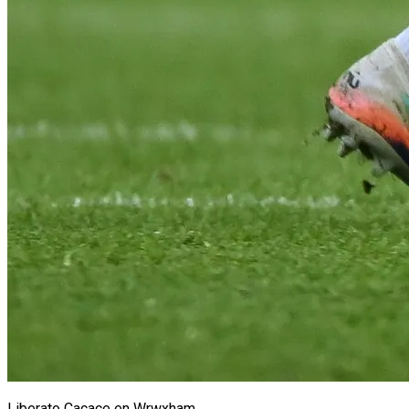
Liberato Cacace en Wrwxham.