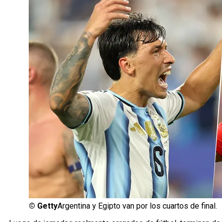
©
Getty
Argentina y Egipto van por los cuartos de final.