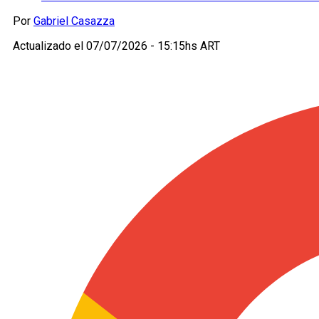
Por
Gabriel Casazza
Actualizado el
07/07/2026 - 15:15hs ART