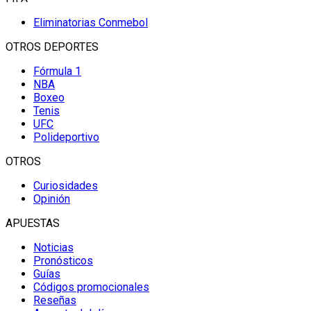
Eliminatorias Conmebol
OTROS DEPORTES
Fórmula 1
NBA
Boxeo
Tenis
UFC
Polideportivo
OTROS
Curiosidades
Opinión
APUESTAS
Noticias
Pronósticos
Guías
Códigos promocionales
Reseñas