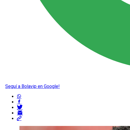
Seguí a Bolavip en Google!