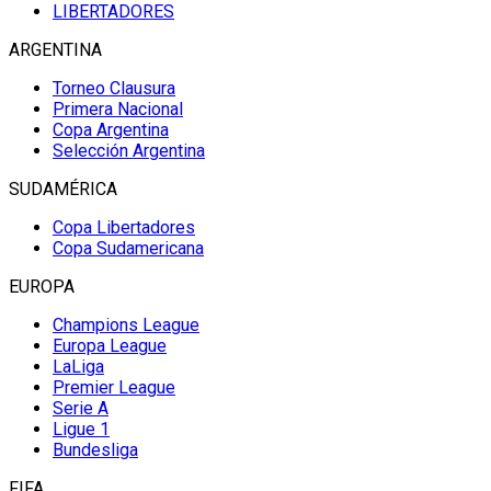
LIBERTADORES
ARGENTINA
Torneo Clausura
Primera Nacional
Copa Argentina
Selección Argentina
SUDAMÉRICA
Copa Libertadores
Copa Sudamericana
EUROPA
Champions League
Europa League
LaLiga
Premier League
Serie A
Ligue 1
Bundesliga
FIFA