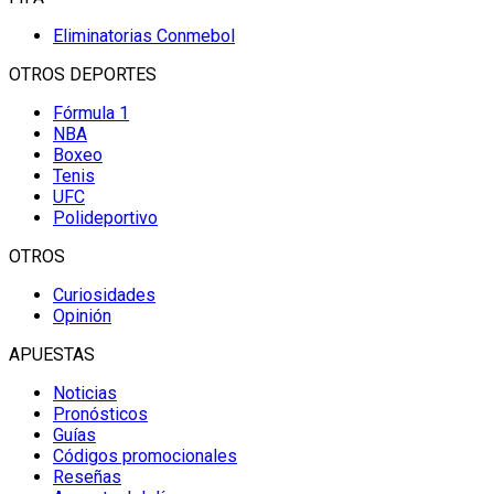
Eliminatorias Conmebol
OTROS DEPORTES
Fórmula 1
NBA
Boxeo
Tenis
UFC
Polideportivo
OTROS
Curiosidades
Opinión
APUESTAS
Noticias
Pronósticos
Guías
Códigos promocionales
Reseñas