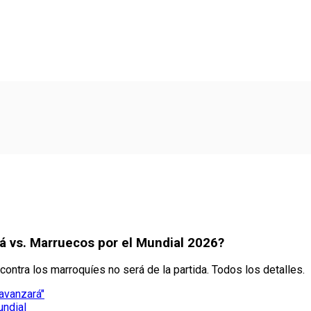
á vs. Marruecos por el Mundial 2026?
contra los marroquíes no será de la partida. Todos los detalles.
 avanzará"
undial