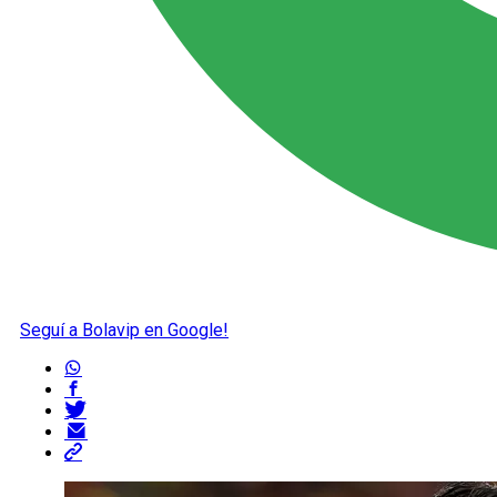
Seguí a Bolavip en Google!