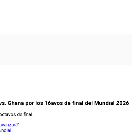
s. Ghana por los 16avos de final del Mundial 2026
octavos de final.
 avanzará"
undial