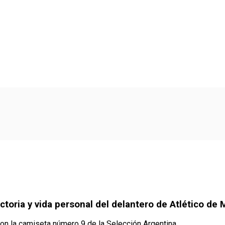
yectoria y vida personal del delantero de Atlético de 
con la camiseta número 9 de la Selección Argentina.