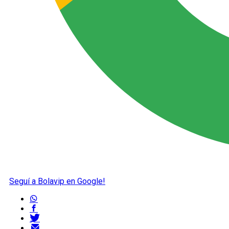
Seguí a Bolavip en Google!