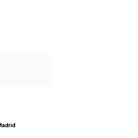
Madrid