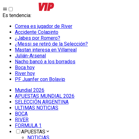
Es tendencia
:
Correa es jugador de River
Accidente Colapinto
¿Jabes por Romero?
¿Messi se retiró de la Selección?
Mastan interesa en Villarreal
Julián-Arsenal
Nacho bancó a los borrados
Boca hoy
River hoy
PF Juanfer con Bolavip
Mundial 2026
APUESTAS MUNDIAL 2026
SELECCIÓN ARGENTINA
ULTIMAS NOTICIAS
BOCA
RIVER
FORMULA 1
APUESTAS
NOTICIAS