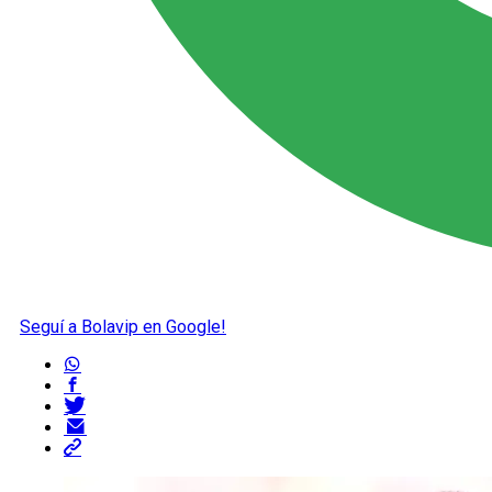
Seguí a Bolavip en Google!