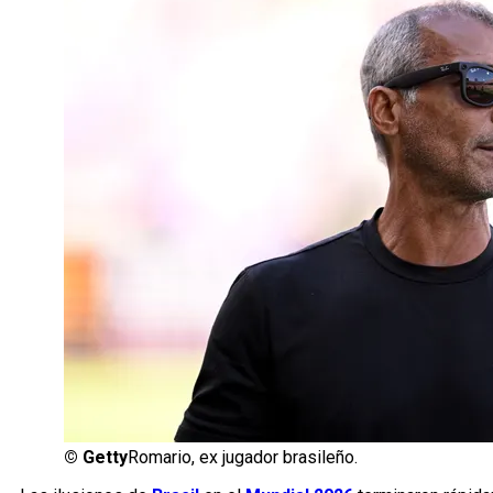
©
Getty
Romario, ex jugador brasileño.