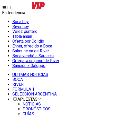
Es tendencia
:
Boca hoy
River hoy
Vélez puntero
Tabla anual
Oferta por Colidio
Enner, ofrecido a Boca
Salas se va de River
Boca vendió a Saracchi
Ortega, a un paso de River
Sanción a Galoppo
ULTIMAS NOTICIAS
BOCA
RIVER
FORMULA 1
SELECCIÓN ARGENTINA
APUESTAS
NOTICIAS
PRONÓSTICOS
GUÍAS