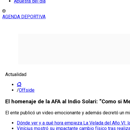
Apuesta del día
AGENDA DEPORTIVA
Actualidad
/
Offside
El homenaje de la AFA al Indio Solari: “Como si 
El ente publicó un video emocionante y además decretó un min
Dónde ver y a qué hora empieza La Velada del Año VI: l
Vinícius mostró su impactante cambio físico tras realiz