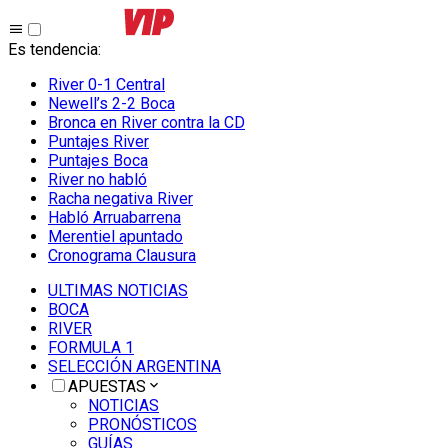
Es tendencia
:
River 0-1 Central
Newell’s 2-2 Boca
Bronca en River contra la CD
Puntajes River
Puntajes Boca
River no habló
Racha negativa River
Habló Arruabarrena
Merentiel apuntado
Cronograma Clausura
ULTIMAS NOTICIAS
BOCA
RIVER
FORMULA 1
SELECCIÓN ARGENTINA
APUESTAS
NOTICIAS
PRONÓSTICOS
GUÍAS