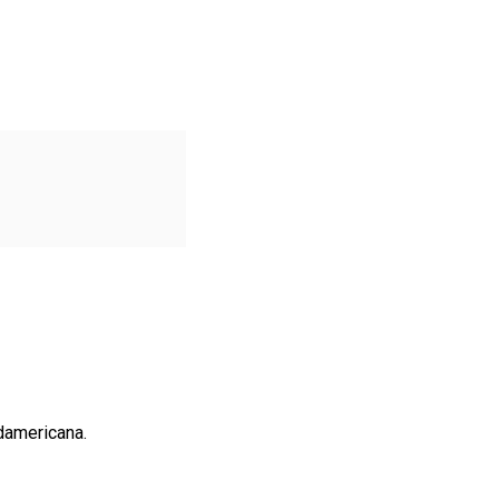
udamericana.