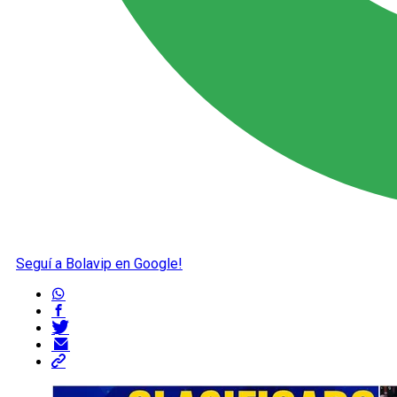
Seguí a Bolavip en Google!