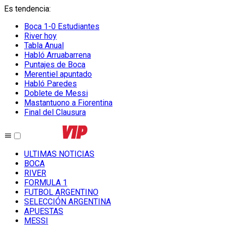
Es tendencia
:
Boca 1-0 Estudiantes
River hoy
Tabla Anual
Habló Arruabarrena
Puntajes de Boca
Merentiel apuntado
Habló Paredes
Doblete de Messi
Mastantuono a Fiorentina
Final del Clausura
ULTIMAS NOTICIAS
BOCA
RIVER
FORMULA 1
FUTBOL ARGENTINO
SELECCIÓN ARGENTINA
APUESTAS
MESSI