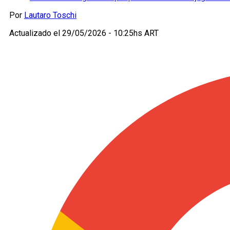
Por
Lautaro Toschi
Actualizado el
29/05/2026 - 10:25hs ART