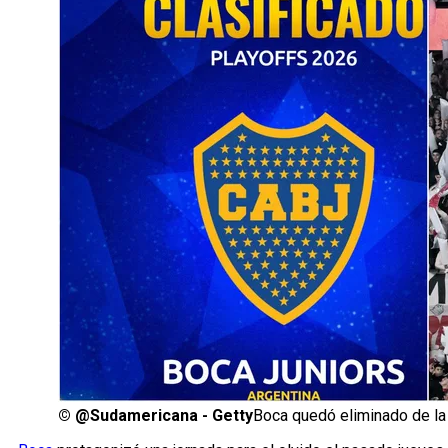
©
@Sudamericana - Getty
Boca quedó eliminado de la 