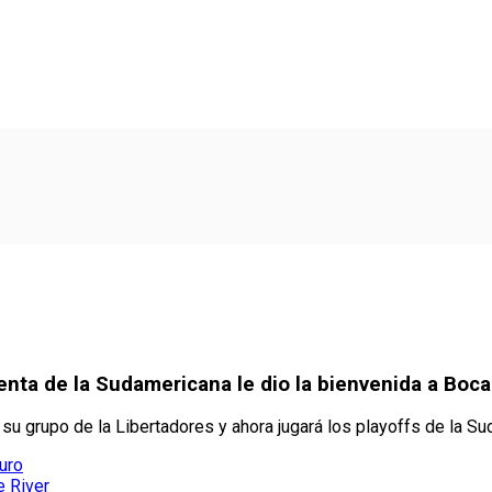
nta de la Sudamericana le dio la bienvenida a Boca
 su grupo de la Libertadores y ahora jugará los playoffs de la S
uro
e River