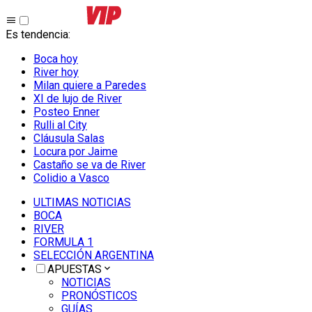
Es tendencia
:
Boca hoy
River hoy
Milan quiere a Paredes
XI de lujo de River
Posteo Enner
Rulli al City
Cláusula Salas
Locura por Jaime
Castaño se va de River
Colidio a Vasco
ULTIMAS NOTICIAS
BOCA
RIVER
FORMULA 1
SELECCIÓN ARGENTINA
APUESTAS
NOTICIAS
PRONÓSTICOS
GUÍAS