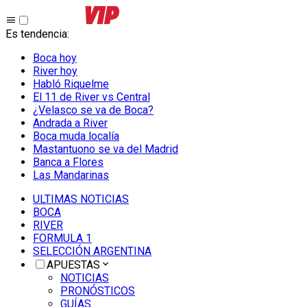
Es tendencia
:
Boca hoy
River hoy
Habló Riquelme
El 11 de River vs Central
¿Velasco se va de Boca?
Andrada a River
Boca muda localía
Mastantuono se va del Madrid
Banca a Flores
Las Mandarinas
ULTIMAS NOTICIAS
BOCA
RIVER
FORMULA 1
SELECCIÓN ARGENTINA
APUESTAS
NOTICIAS
PRONÓSTICOS
GUÍAS