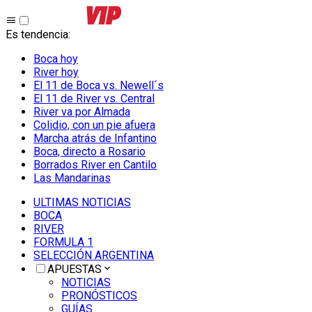
Es tendencia
:
Boca hoy
River hoy
El 11 de Boca vs. Newell´s
El 11 de River vs. Central
River va por Almada
Colidio, con un pie afuera
Marcha atrás de Infantino
Boca, directo a Rosario
Borrados River en Cantilo
Las Mandarinas
ULTIMAS NOTICIAS
BOCA
RIVER
FORMULA 1
SELECCIÓN ARGENTINA
APUESTAS
NOTICIAS
PRONÓSTICOS
GUÍAS