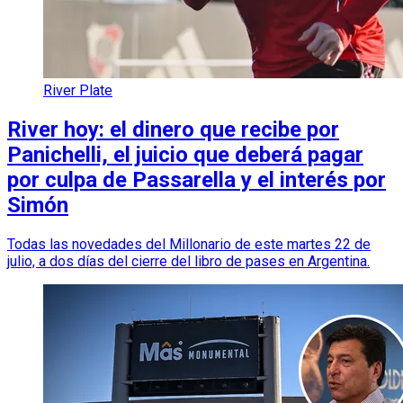
River Plate
River hoy: el dinero que recibe por
Panichelli, el juicio que deberá pagar
por culpa de Passarella y el interés por
Simón
Todas las novedades del Millonario de este martes 22 de
julio, a dos días del cierre del libro de pases en Argentina.