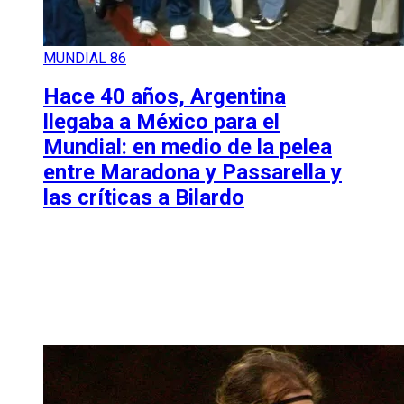
MUNDIAL 86
Hace 40 años, Argentina
llegaba a México para el
Mundial: en medio de la pelea
entre Maradona y Passarella y
las críticas a Bilardo