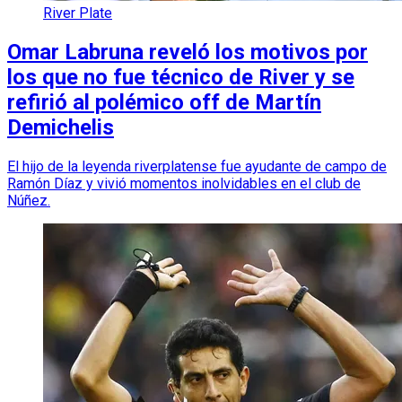
River Plate
Omar Labruna reveló los motivos por
los que no fue técnico de River y se
refirió al polémico off de Martín
Demichelis
El hijo de la leyenda riverplatense fue ayudante de campo de
Ramón Díaz y vivió momentos inolvidables en el club de
Núñez.