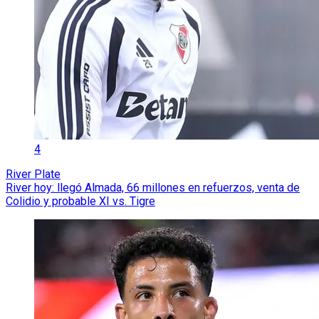
4
River Plate
River hoy: llegó Almada, 66 millones en refuerzos, venta de
Colidio y probable XI vs. Tigre