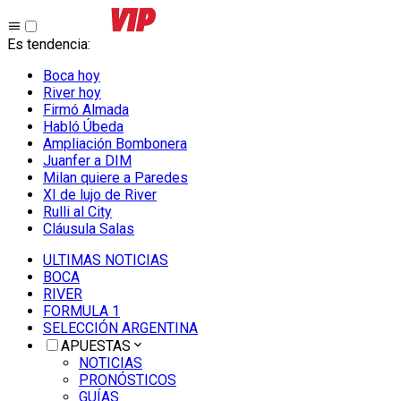
Es tendencia
:
Boca hoy
River hoy
Firmó Almada
Habló Úbeda
Ampliación Bombonera
Juanfer a DIM
Milan quiere a Paredes
XI de lujo de River
Rulli al City
Cláusula Salas
ULTIMAS NOTICIAS
BOCA
RIVER
FORMULA 1
SELECCIÓN ARGENTINA
APUESTAS
NOTICIAS
PRONÓSTICOS
GUÍAS