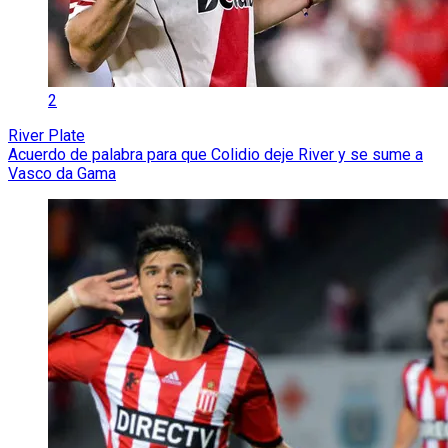
2
River Plate
Acuerdo de palabra para que Colidio deje River y se sume a
Vasco da Gama