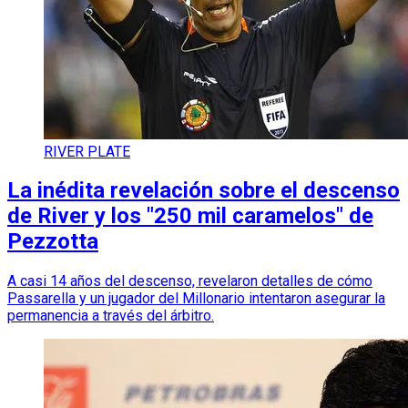
RIVER PLATE
La inédita revelación sobre el descenso
de River y los "250 mil caramelos" de
Pezzotta
A casi 14 años del descenso, revelaron detalles de cómo
Passarella y un jugador del Millonario intentaron asegurar la
permanencia a través del árbitro.