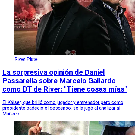
River Plate
La sorpresiva opinión de Daniel
Passarella sobre Marcelo Gallardo
como DT de River: "Tiene cosas mías"
El Káiser, que brilló como jugador y entrenador pero como
presidente padeció el descenso, se la jugó al analizar al
Muñeco.