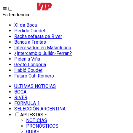
Es tendencia
:
XI de Boca
Pedido Coudet
Racha nefasta de River
Banca a Freitas
Interesados en Matantuono
¿Intercambio Julián-Ferran?
Piden a Viña
Gesto Longoria
Habló Coudet
Futuro Cuti Romero
ULTIMAS NOTICIAS
BOCA
RIVER
FORMULA 1
SELECCIÓN ARGENTINA
APUESTAS
NOTICIAS
PRONÓSTICOS
GUÍAS