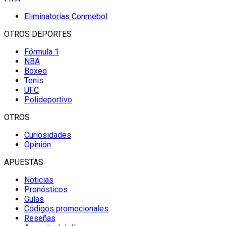
Eliminatorias Conmebol
OTROS DEPORTES
Fórmula 1
NBA
Boxeo
Tenis
UFC
Polideportivo
OTROS
Curiosidades
Opinión
APUESTAS
Noticias
Pronósticos
Guías
Códigos promocionales
Reseñas