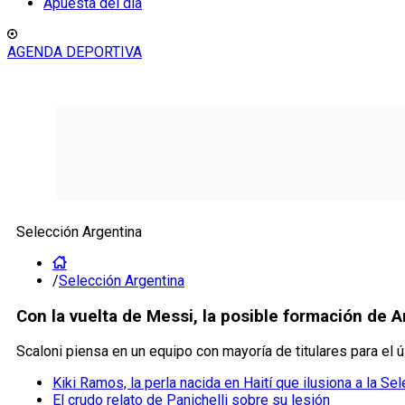
Apuesta del día
AGENDA DEPORTIVA
Selección Argentina
/
Selección Argentina
Con la vuelta de Messi, la posible formación de A
Scaloni piensa en un equipo con mayoría de titulares para el ú
Kiki Ramos, la perla nacida en Haití que ilusiona a la Se
El crudo relato de Panichelli sobre su lesión