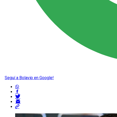
Seguí a Bolavip en Google!