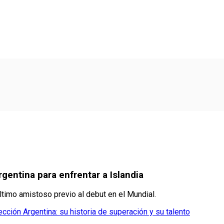
rgentina para enfrentar a Islandia
ltimo amistoso previo al debut en el Mundial.
lección Argentina: su historia de superación y su talento