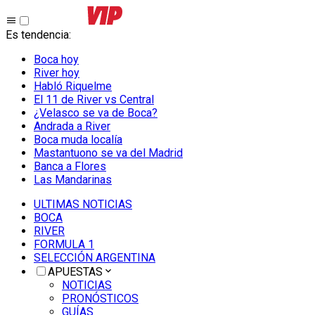
Es tendencia
:
Boca hoy
River hoy
Habló Riquelme
El 11 de River vs Central
¿Velasco se va de Boca?
Andrada a River
Boca muda localía
Mastantuono se va del Madrid
Banca a Flores
Las Mandarinas
ULTIMAS NOTICIAS
BOCA
RIVER
FORMULA 1
SELECCIÓN ARGENTINA
APUESTAS
NOTICIAS
PRONÓSTICOS
GUÍAS