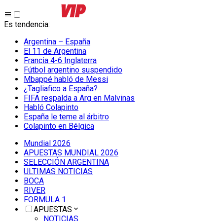
Es tendencia
:
Argentina – España
El 11 de Argentina
Francia 4-6 Inglaterra
Fútbol argentino suspendido
Mbappé habló de Messi
¿Tagliafico a España?
FIFA respalda a Arg en Malvinas
Habló Colapinto
España le teme al árbitro
Colapinto en Bélgica
Mundial 2026
APUESTAS MUNDIAL 2026
SELECCIÓN ARGENTINA
ULTIMAS NOTICIAS
BOCA
RIVER
FORMULA 1
APUESTAS
NOTICIAS