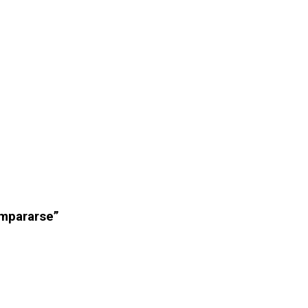
ompararse”