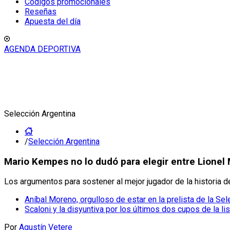
Códigos promocionales
Reseñas
Apuesta del día
AGENDA DEPORTIVA
Selección Argentina
/
Selección Argentina
Mario Kempes no lo dudó para elegir entre Lione
Los argumentos para sostener al mejor jugador de la historia d
Aníbal Moreno, orgulloso de estar en la prelista de la S
Scaloni y la disyuntiva por los últimos dos cupos de la li
Por
Agustín Vetere