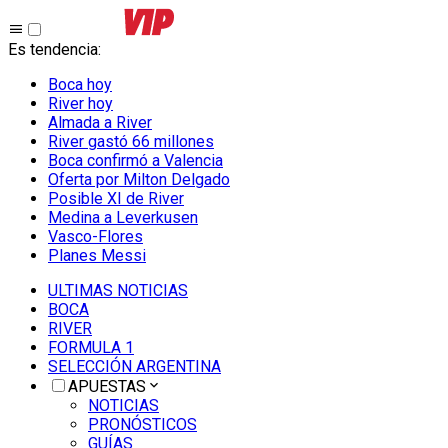
Es tendencia
:
Boca hoy
River hoy
Almada a River
River gastó 66 millones
Boca confirmó a Valencia
Oferta por Milton Delgado
Posible XI de River
Medina a Leverkusen
Vasco-Flores
Planes Messi
ULTIMAS NOTICIAS
BOCA
RIVER
FORMULA 1
SELECCIÓN ARGENTINA
APUESTAS
NOTICIAS
PRONÓSTICOS
GUÍAS