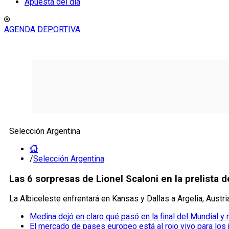
Apuesta del día
AGENDA DEPORTIVA
Selección Argentina
/
Selección Argentina
Las 6 sorpresas de Lionel Scaloni en la prelista 
La Albiceleste enfrentará en Kansas y Dallas a Argelia, Austr
Medina dejó en claro qué pasó en la final del Mundial y 
El mercado de pases europeo está al rojo vivo para los