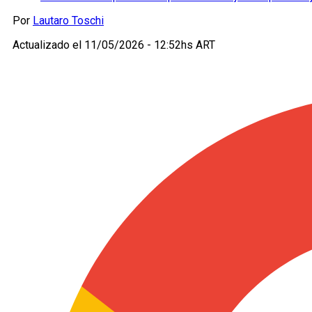
Por
Lautaro Toschi
Actualizado el
11/05/2026 - 12:52hs ART