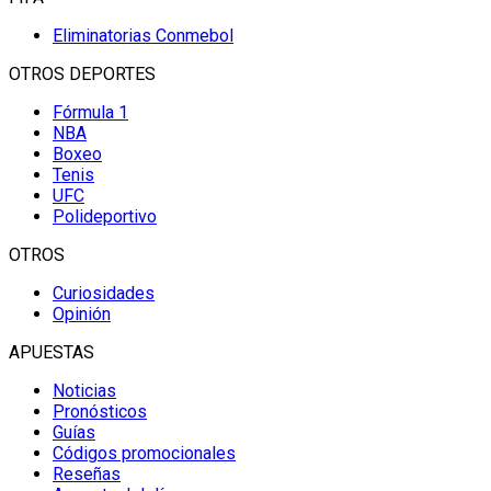
Eliminatorias Conmebol
OTROS DEPORTES
Fórmula 1
NBA
Boxeo
Tenis
UFC
Polideportivo
OTROS
Curiosidades
Opinión
APUESTAS
Noticias
Pronósticos
Guías
Códigos promocionales
Reseñas