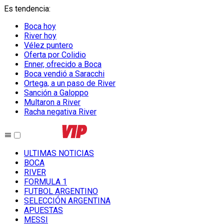
Es tendencia
:
Boca hoy
River hoy
Vélez puntero
Oferta por Colidio
Enner, ofrecido a Boca
Boca vendió a Saracchi
Ortega, a un paso de River
Sanción a Galoppo
Multaron a River
Racha negativa River
ULTIMAS NOTICIAS
BOCA
RIVER
FORMULA 1
FUTBOL ARGENTINO
SELECCIÓN ARGENTINA
APUESTAS
MESSI