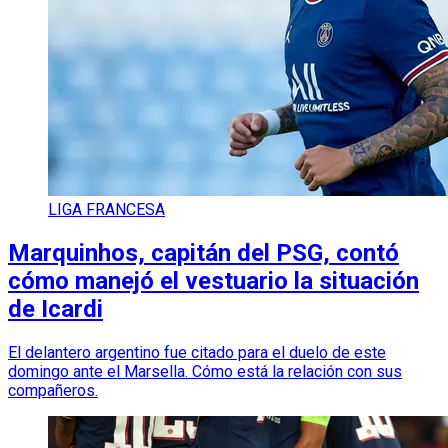
LIGA FRANCESA
Marquinhos, capitán del PSG, contó
cómo manejó el vestuario la situación
de Icardi
El delantero argentino fue citado para el duelo de este
domingo ante el Marsella. Cómo está la relación con sus
compañeros.