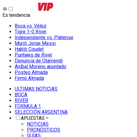
Es tendencia
:
Boca vs. Vélez
Tigre 1-0 River
Independiente vs. Platense
Murió Jorge Messi
Habló Coudet
Puntajes de River
Denuncia de Otamendi
Aníbal Moreno apuntado
Posteo Almada
Firmó Almada
ULTIMAS NOTICIAS
BOCA
RIVER
FORMULA 1
SELECCIÓN ARGENTINA
APUESTAS
NOTICIAS
PRONÓSTICOS
GUÍAS