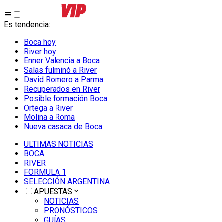
Es tendencia
:
Boca hoy
River hoy
Enner Valencia a Boca
Salas fulminó a River
David Romero a Parma
Recuperados en River
Posible formación Boca
Ortega a River
Molina a Roma
Nueva casaca de Boca
ULTIMAS NOTICIAS
BOCA
RIVER
FORMULA 1
SELECCIÓN ARGENTINA
APUESTAS
NOTICIAS
PRONÓSTICOS
GUÍAS