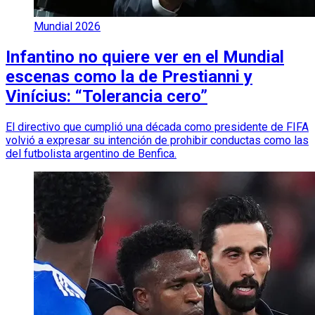
Mundial 2026
Infantino no quiere ver en el Mundial
escenas como la de Prestianni y
Vinícius: “Tolerancia cero”
El directivo que cumplió una década como presidente de FIFA
volvió a expresar su intención de prohibir conductas como las
del futbolista argentino de Benfica.