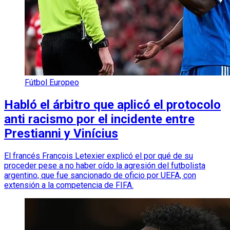
Fútbol Europeo
Habló el árbitro que aplicó el protocolo
anti racismo por el incidente entre
Prestianni y Vinícius
El francés François Letexier explicó el por qué de su
proceder pese a no haber oído la agresión del futbolista
argentino, que fue sancionado de oficio por UEFA, con
extensión a la competencia de FIFA.