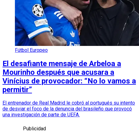
Fútbol Europeo
El desafiante mensaje de Arbeloa a
Mourinho después que acusara a
Vinícius de provocador: “No lo vamos a
permitir”
El entrenador de Real Madrid le cobró al portugués su intento
de desviar el foco de la denuncia del brasileño que provocó
una investigación de parte de UEFA.
Publicidad