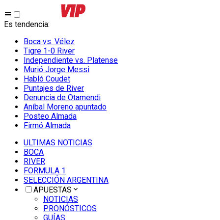
Es tendencia
:
Boca vs. Vélez
Tigre 1-0 River
Independiente vs. Platense
Murió Jorge Messi
Habló Coudet
Puntajes de River
Denuncia de Otamendi
Aníbal Moreno apuntado
Posteo Almada
Firmó Almada
ULTIMAS NOTICIAS
BOCA
RIVER
FORMULA 1
SELECCIÓN ARGENTINA
APUESTAS
NOTICIAS
PRONÓSTICOS
GUÍAS