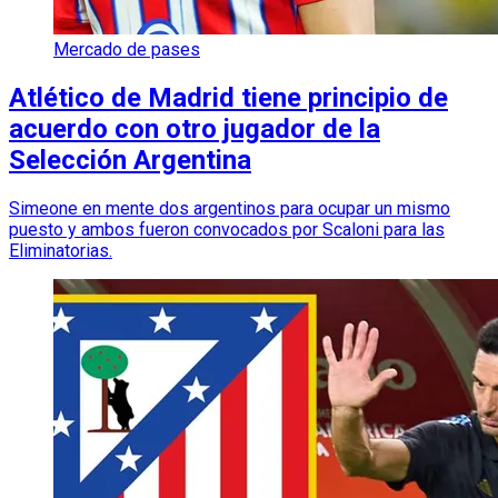
Mercado de pases
Atlético de Madrid tiene principio de
acuerdo con otro jugador de la
Selección Argentina
Simeone en mente dos argentinos para ocupar un mismo
puesto y ambos fueron convocados por Scaloni para las
Eliminatorias.