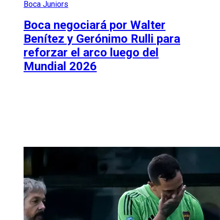
Boca Juniors
Boca negociará por Walter
Benítez y Gerónimo Rulli para
reforzar el arco luego del
Mundial 2026