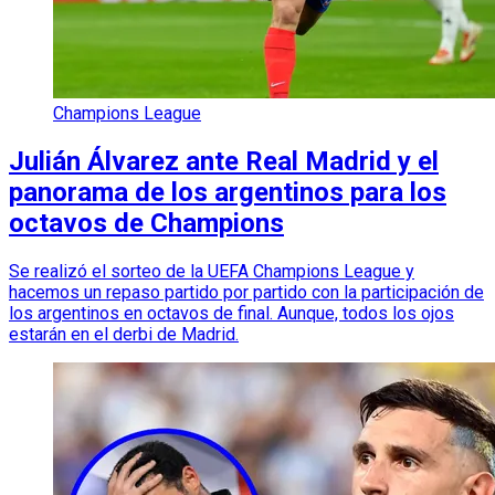
Champions League
Julián Álvarez ante Real Madrid y el
panorama de los argentinos para los
octavos de Champions
Se realizó el sorteo de la UEFA Champions League y
hacemos un repaso partido por partido con la participación de
los argentinos en octavos de final. Aunque, todos los ojos
estarán en el derbi de Madrid.