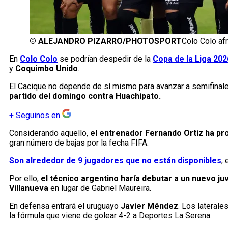
©
ALEJANDRO PIZARRO/PHOTOSPORT
Colo Colo afr
En
Colo Colo
se podrían despedir de la
Copa de la Liga 202
y
Coquimbo Unido
.
El Cacique no depende de sí mismo para avanzar a semifinales
partido del domingo contra Huachipato.
+
Seguinos en
Considerando aquello,
el entrenador Fernando Ortiz ha pro
gran número de bajas por la fecha FIFA.
Son alrededor de 9 jugadores que no están disponibles
,
Por ello,
el técnico argentino haría debutar a un nuevo juv
Villanueva
en lugar de Gabriel Maureira.
En defensa entrará el uruguayo
Javier Méndez
. Los laterale
la fórmula que viene de golear 4-2 a Deportes La Serena.