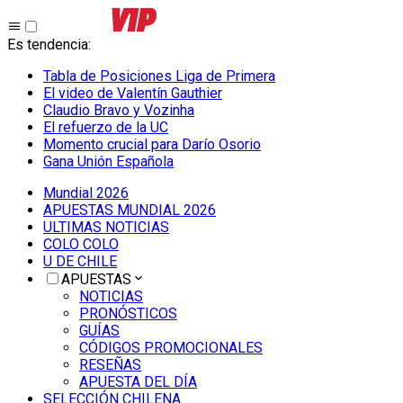
Es tendencia
:
Tabla de Posiciones Liga de Primera
El video de Valentín Gauthier
Claudio Bravo y Vozinha
El refuerzo de la UC
Momento crucial para Darío Osorio
Gana Unión Española
Mundial 2026
APUESTAS MUNDIAL 2026
ULTIMAS NOTICIAS
COLO COLO
U DE CHILE
APUESTAS
NOTICIAS
PRONÓSTICOS
GUÍAS
CÓDIGOS PROMOCIONALES
RESEÑAS
APUESTA DEL DÍA
SELECCIÓN CHILENA