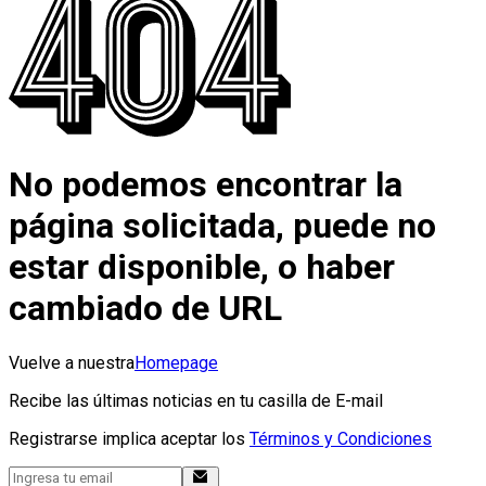
No podemos encontrar la
página solicitada, puede no
estar disponible, o haber
cambiado de URL
Vuelve a nuestra
Homepage
Recibe las últimas noticias en tu casilla de E-mail
Registrarse implica aceptar los
Términos y Condiciones