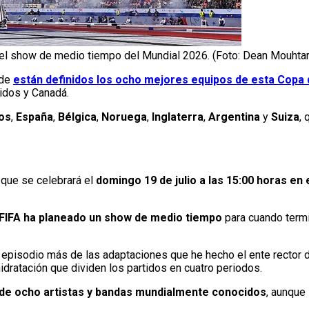
a el show de medio tiempo del Mundial 2026. (Foto: Dean Mouht
nde
están definidos los ocho mejores equipos de esta Copa
nidos y Canadá.
os
,
España
,
Bélgica
,
Noruega
,
Inglaterra
,
Argentina
y
Suiza
, 
l que se celebrará el
domingo 19 de julio a las 15:00 horas en
 FIFA ha planeado un show de medio tiempo
para cuando termin
n episodio más de las adaptaciones que he hecho el ente rector d
dratación que dividen los partidos en cuatro periodos.
n de ocho artistas y bandas mundialmente conocidos
, aunque