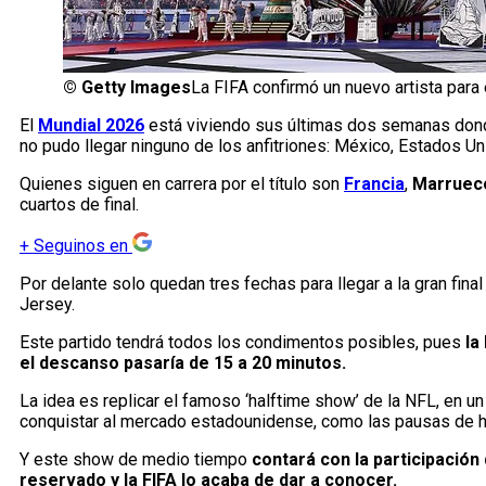
©
Getty Images
La FIFA confirmó un nuevo artista par
El
Mundial 2026
está viviendo sus últimas dos semanas do
no pudo llegar ninguno de los anfitriones: México, Estados U
Quienes siguen en carrera por el título son
Francia
,
Marruec
cuartos de final.
+
Seguinos en
Por delante solo quedan tres fechas para llegar a la gran fina
Jersey.
Este partido tendrá todos los condimentos posibles, pues
la
el descanso pasaría de 15 a 20 minutos.
La idea es replicar el famoso ‘halftime show’ de la NFL, en u
conquistar al mercado estadounidense, como las pausas de hi
Y este show de medio tiempo
contará con la participació
reservado y la FIFA lo acaba de dar a conocer.