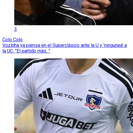
3
Colo Colo
Vozinha ya piensa en el Superclásico ante la U y 'ningunea' a
la UC: "El partido más..."