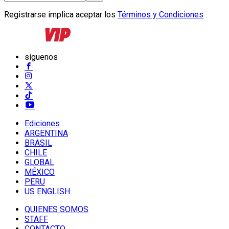
Registrarse implica aceptar los
Términos y Condiciones
síguenos
Ediciones
ARGENTINA
BRASIL
CHILE
GLOBAL
MÉXICO
PERU
US ENGLISH
QUIENES SOMOS
STAFF
CONTACTO