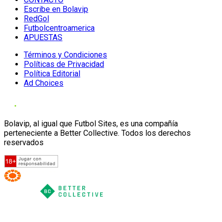
Escribe en Bolavip
RedGol
Futbolcentroamerica
APUESTAS
Términos y Condiciones
Políticas de Privacidad
Política Editorial
Ad Choices
Bolavip, al igual que Futbol Sites, es una compañía
perteneciente a Better Collective. Todos los derechos
reservados