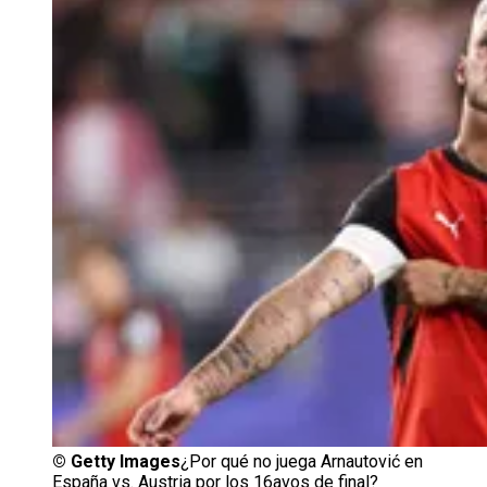
©
Getty Images
¿Por qué no juega Arnautović en
España vs. Austria por los 16avos de final?