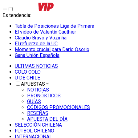
Es tendencia
:
Tabla de Posiciones Liga de Primera
El video de Valentín Gauthier
Claudio Bravo y Vozinha
El refuerzo de la UC
Momento crucial para Darío Osorio
Gana Unión Española
ULTIMAS NOTICIAS
COLO COLO
U DE CHILE
APUESTAS
NOTICIAS
PRONÓSTICOS
GUÍAS
CÓDIGOS PROMOCIONALES
RESEÑAS
APUESTA DEL DÍA
SELECCIÓN CHILENA
FÚTBOL CHILENO
INTERNACIONAL