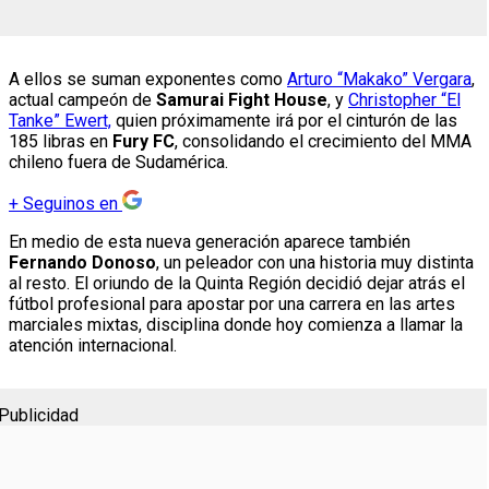
A ellos se suman exponentes como
Arturo “Makako” Vergara
,
actual campeón de
Samurai Fight House
, y
Christopher “El
Tanke” Ewert,
quien próximamente irá por el cinturón de las
185 libras en
Fury FC
, consolidando el crecimiento del MMA
chileno fuera de Sudamérica.
+
Seguinos en
En medio de esta nueva generación aparece también
Fernando Donoso
, un peleador con una historia muy distinta
al resto. El oriundo de la Quinta Región decidió dejar atrás el
fútbol profesional para apostar por una carrera en las artes
marciales mixtas, disciplina donde hoy comienza a llamar la
atención internacional.
Publicidad