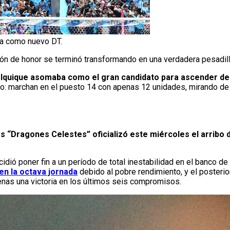
ña como nuevo DT.
sión de honor se terminó transformando en una verdadera pesadil
Iquique asomaba como el gran candidato para ascender de
oso: marchan en el puesto 14 con apenas 12 unidades, mirando de 
los “Dragones Celestes” oficializó este miércoles el arrib
idió poner fin a un período de total inestabilidad en el banco d
n la octava jornada
debido al pobre rendimiento, y el posteri
enas una victoria en los últimos seis compromisos.