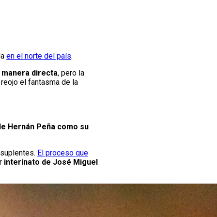
la
en el norte del país
.
 manera directa
, pero la
reojo el fantasma de la
o de Hernán Peña como su
e suplentes.
El proceso que
or
interinato de José Miguel