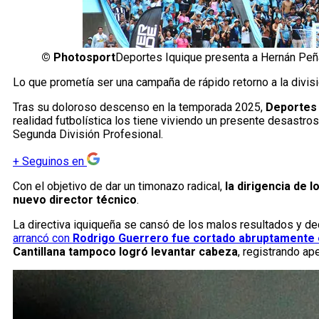
©
Photosport
Deportes Iquique presenta a Hernán Pe
Lo que prometía ser una campaña de rápido retorno a la divi
Tras su doloroso descenso en la temporada 2025,
Deportes 
realidad futbolística los tiene viviendo un presente desastr
Segunda División Profesional.
+
Seguinos en
Con el objetivo de dar un timonazo radical,
la dirigencia de 
nuevo director técnico
.
La directiva iquiqueña se cansó de los malos resultados y dec
arrancó con
Rodrigo Guerrero fue cortado abruptamente e
Cantillana tampoco logró levantar cabeza
, registrando ap