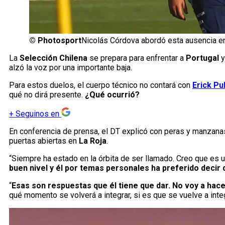
©
Photosport
Nicolás Córdova abordó esta ausencia en
La
Selección Chilena
se prepara para enfrentar a
Portugal
alzó la voz por una importante baja.
Para estos duelos, el cuerpo técnico no contará con
Erick Pu
qué no dirá presente.
¿Qué ocurrió?
+
Seguinos en
En conferencia de prensa, el DT explicó con peras y manzanas
puertas abiertas en
La Roja
.
“Siempre ha estado en la órbita de ser llamado. Creo que es
buen nivel y él por temas personales ha preferido decir 
“
Esas son respuestas que él tiene que dar. No voy a hacer
qué momento se volverá a integrar, si es que se vuelve a integ