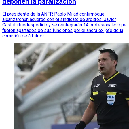
deponen la paralización
El presidente de la ANFP, Pablo Milad confirmóque
alcanzaronun acuerdo con el sindicato de árbitros. Javier
Castrilli fuedespedido y se reintegrarán 14 profesionales que
fueron apartados de sus funciones por el ahora ex jefe de la
comisión de árbitros.