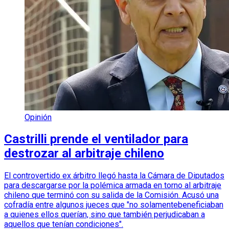
Opinión
Castrilli prende el ventilador para
destrozar al arbitraje chileno
El controvertido ex árbitro llegó hasta la Cámara de Diputados
para descargarse por la polémica armada en torno al arbitraje
chileno que terminó con su salida de la Comisión. Acusó una
cofradía entre algunos jueces que "no solamentebeneficiaban
a quienes ellos querían, sino que también perjudicaban a
aquellos que tenían condiciones".