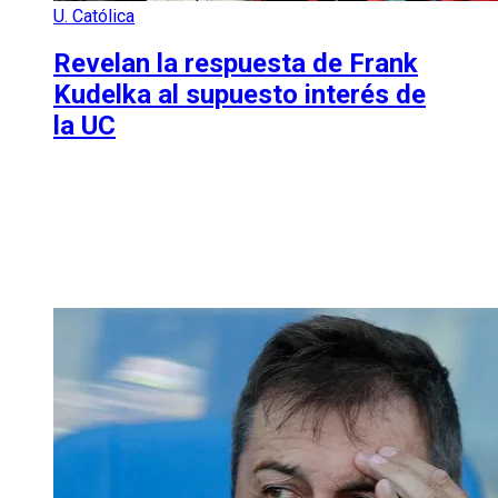
U. Católica
Revelan la respuesta de Frank
Kudelka al supuesto interés de
la UC