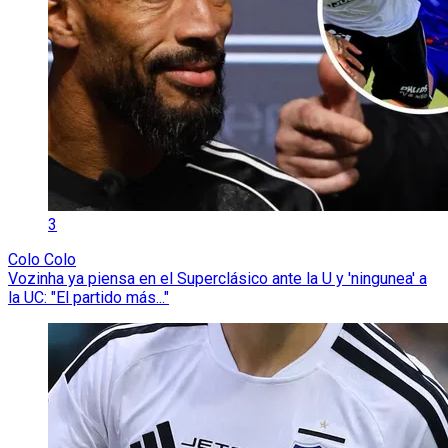
3
Colo Colo
Vozinha ya piensa en el Superclásico ante la U y 'ningunea' a
la UC: "El partido más..."