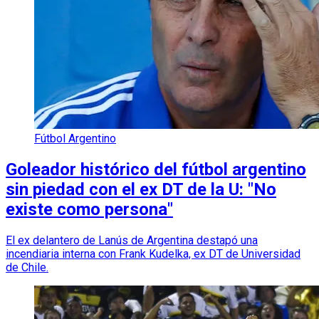
Fútbol Argentino
Goleador histórico del fútbol argentino
sin piedad con el ex DT de la U: "No
existe como persona"
El ex delantero de Lanús de Argentina destapó una
incendiaria interna con Frank Kudelka, ex DT de Universidad
de Chile.