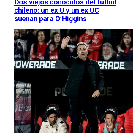
Dos viejos conocidos del fútbol
chileno: un ex U y un ex UC
suenan para O’Higgins