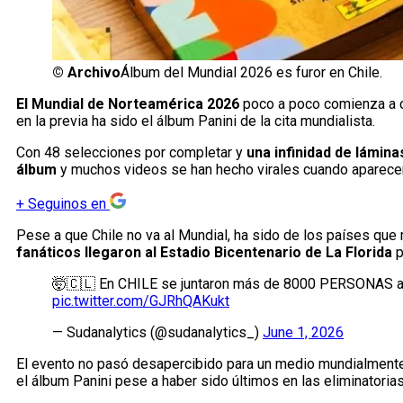
©
Archivo
Álbum del Mundial 2026 es furor en Chile.
El Mundial de Norteamérica 2026
poco a poco comienza a ca
en la previa ha sido el álbum Panini de la cita mundialista.
Con 48 selecciones por completar y
una infinidad de lámina
álbum
y muchos videos se han hecho virales cuando aparecen 
+
Seguinos en
Pese a que Chile no va al Mundial, ha sido de los países que 
fanáticos llegaron al Estadio Bicentenario de La Florida
p
🤯🇨🇱 En CHILE se juntaron más de 8000 PERSONAS a ca
pic.twitter.com/GJRhQAKukt
— Sudanalytics (@sudanalytics_)
June 1, 2026
El evento no pasó desapercibido para un medio mundialmen
el álbum Panini pese a haber sido últimos en las eliminatorias