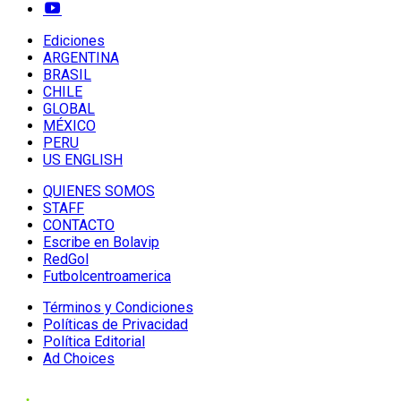
Ediciones
ARGENTINA
BRASIL
CHILE
GLOBAL
MÉXICO
PERU
US ENGLISH
QUIENES SOMOS
STAFF
CONTACTO
Escribe en Bolavip
RedGol
Futbolcentroamerica
Términos y Condiciones
Políticas de Privacidad
Política Editorial
Ad Choices